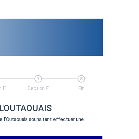
7
8
n E
Section F
Fin
 L'OUTAOUAIS
e l’Outaouais souhaitant effectuer une