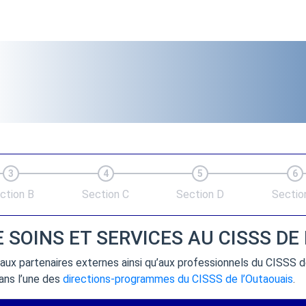
3
4
5
6
ction B
Section C
Section D
Sectio
SOINS ET SERVICES AU CISSS DE
aux partenaires externes ainsi qu’aux professionnels du CISSS d
ans l’une des
directions-programmes du CISSS de l’Outaouais
.